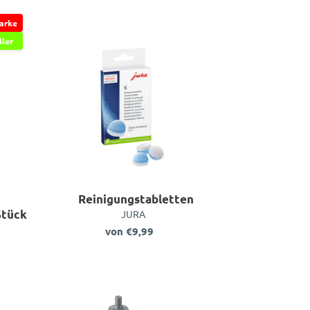
er
Reinigungstabletten
arke
abletten,
ller
Reinigungstabletten
Stück
VERKÄUFER
JURA
von €9,99
Normaler
Preis
Filterpatrone
CLARIS