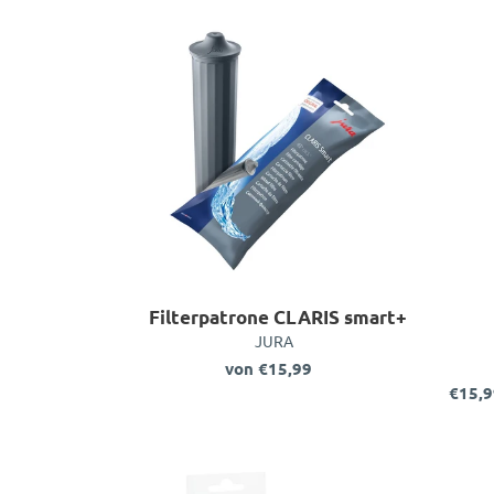
Filterpatrone
CLARIS
smart+
Filterpatrone CLARIS smart+
VERKÄUFER
JURA
von €15,99
Normaler
Preis
€15,9
N
P
Entkalkungstabletten
3x3