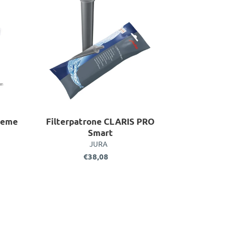
me
PRO
Smart
teme
Filterpatrone CLARIS PRO
Smart
VERKÄUFER
JURA
€38,08
Normaler
Preis