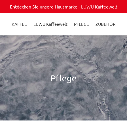
Entdecken Sie unsere Hausmarke - LUWU Kaffeewelt
KAFFEE
LUWU Kaffeewelt
PFLEGE
ZUBEHÖR
K
Pflege
a
t
e
g