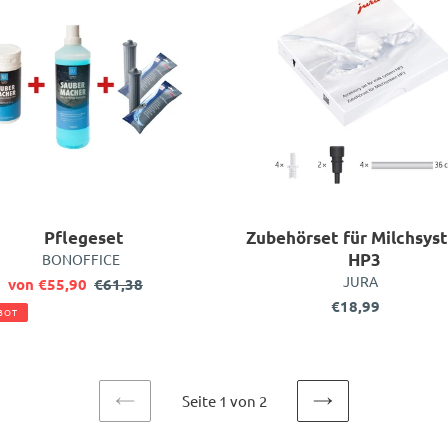
Milchsyste
HP3
Pflegeset
Zubehörset für Milchsys
VERKÄUFER
HP3
BONOFFICE
VERKÄUFER
JURA
Sonderpreis
von €55,90
€61,38
Normaler
Preis
€18,99
Normaler
BOT
Preis
Seite 1 von 2
VORHERIGE
NÄCHSTE
SEITE
SEITE